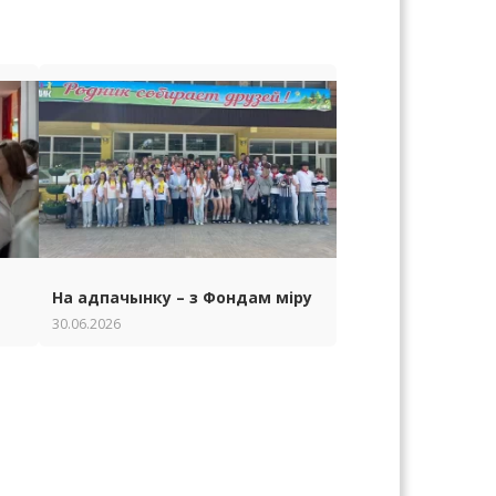
На адпачынку – з Фондам міру
30.06.2026