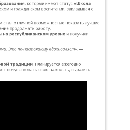
бразования
, которые имеют статус
«Школа
еском и гражданском воспитании, закладывая с
м стал отличной возможностью показать лучшие
ение продолжать работу.
ны
на республиканском уровне
и получили
ми. Это по-настоящему вдохновляет»,
—
новой традиции
. Планируется ежегодно
жет почувствовать свою важность, выразить