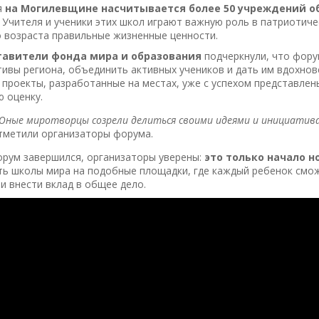
я
на Могилевщине насчитывается более 50 учреждений о
. Учителя и ученики этих школ играют важную роль в патриотич
 возраста правильные жизненные ценности.
авители фонда мира и образования
подчеркнули, что фору
ивы региона, объединить активных учеников и дать им вдохнов
проекты, разработанные на местах, уже с успехом представле
 оценку.
Юные миротворцы созрели делиться своими идеями и инициатива
тметили организаторы форума.
орум завершился, организаторы уверены:
это только начало 
ть школы мира на подобные площадки, где каждый ребенок смо
и внести вклад в общее дело.