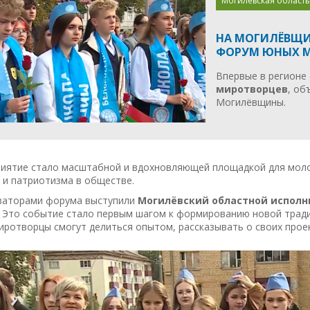
Могилевская область
НА МОГИЛЁВЩИ
ФОРУМ ЮНЫХ 
Впервые в регионе
миротворцев
, об
Могилёвщины.
иятие стало масштабной и вдохновляющей площадкой для молод
 и патриотизма в обществе.
заторами форума выступили
Могилёвский областной испол
. Это событие стало первым шагом к формированию новой тради
ротворцы смогут делиться опытом, рассказывать о своих проек