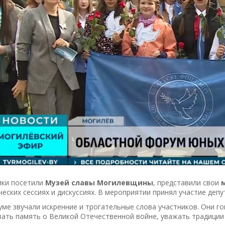
ики посетили
Музей славы Могилевщины
, представили свои
еских сессиях и дискуссиях. В мероприятии принял участие де
ме звучали искренние и трогательные слова участников. Они го
ать память о Великой Отечественной войне, уважать традиции 