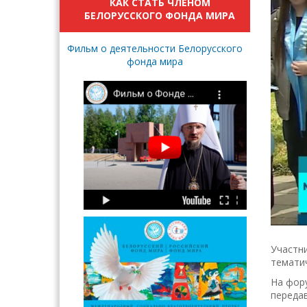
КАК СТАТЬ ЧЛЕНОМ
БЕЛОРУССКОГО ФОНДА МИРА
Фильм о деятельности Белорусского
фонда мира
Участн
тематич
На фору
передав