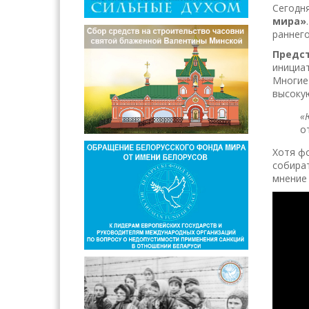
Сегодн
мира»
раннего
Предст
инициат
Многие 
высокую
«
о
Хотя ф
собира
мнение 