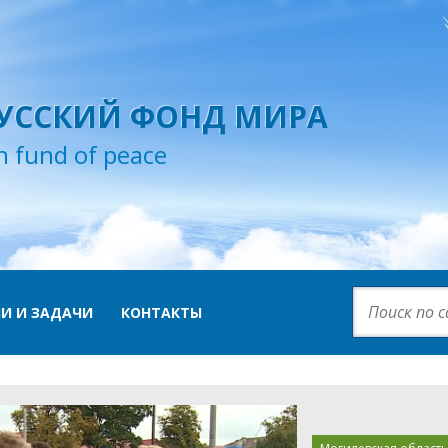
УССКИЙ ФОНД МИРА
n fund of peace
И И ЗАДАЧИ
КОНТАКТЫ