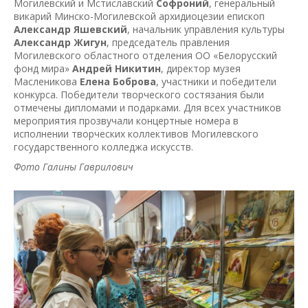
Могилевский и Мстиславский
Софроний
, генеральный
викарий Минско-Могилевской архидиоцезии епископ
Александр Яшевский
, начальник управления культуры
Александр Жигун
, председатель правления
Могилевского областного отделения ОО «Белорусский
фонд мира»
Андрей Никитин
, директор музея
Масленикова
Елена Боброва
, участники и победители
конкурса. Победители творческого состязания были
отмечены дипломами и подарками. Для всех участников
мероприятия прозвучали концертные номера в
исполнении творческих коллективов Могилевского
государственного колледжа искусств.
Фото Галины Гаврилович