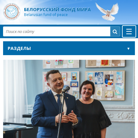
БЕЛОРУССКИЙ ФОНД МИРА
Belarusian fund of peace
☰

РАЗДЕЛЫ