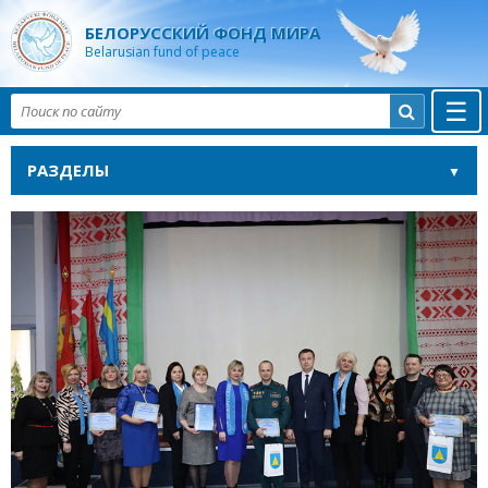
БЕЛОРУССКИЙ ФОНД МИРА
Belarusian fund of peace
☰

РАЗДЕЛЫ