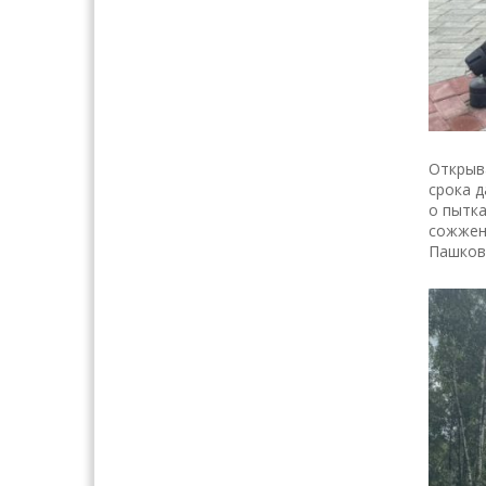
Открыва
срока д
о пытка
сожженн
Пашково