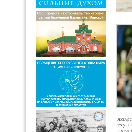
Экскурс
лесу в 
Полыков