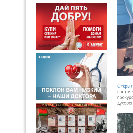
Открыт
состоя
прокуро
духовен