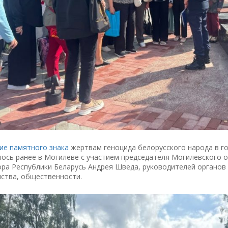
ие памятного знака
жертвам геноцида белорусского народа в г
лось ранее в Могилеве с участием председателя Могилевского 
ра Республики Беларусь Андрея Шведа, руководителей органов 
ства, общественности.