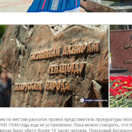
ию по местам раскопок провел представитель прокуратуры Мог
1941-1944 годы еще не установлено. Пока можно говорить, что 
ичах было убито более 10 тысяч человек. Поисковый батальон