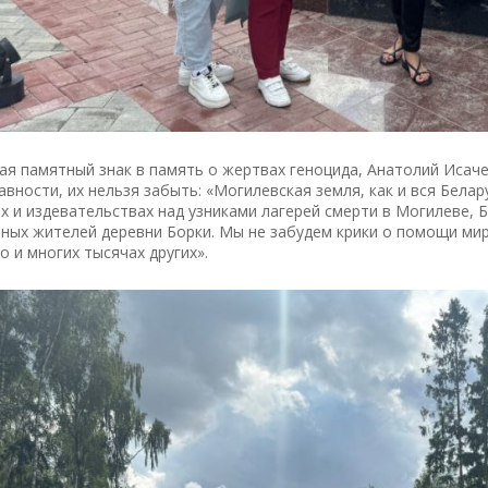
я памятный знак в память о жертвах геноцида, Анатолий Исачен
авности, их нельзя забыть: «Могилевская земля, как и вся Бела
х и издевательствах над узниками лагерей смерти в Могилеве,
ых жителей деревни Борки. Мы не забудем крики о помощи мир
 и многих тысячах других».