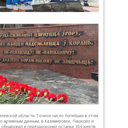
илевской области. Точное число погибших в этом
по архивным данным, в Казимировке, Пашково и
 обнаружил и перезахоронил останки 304 жертв.