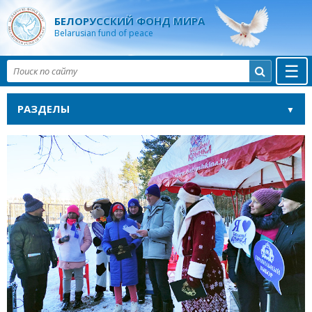
БЕЛОРУССКИЙ ФОНД МИРА
Belarusian fund of peace
☰

РАЗДЕЛЫ