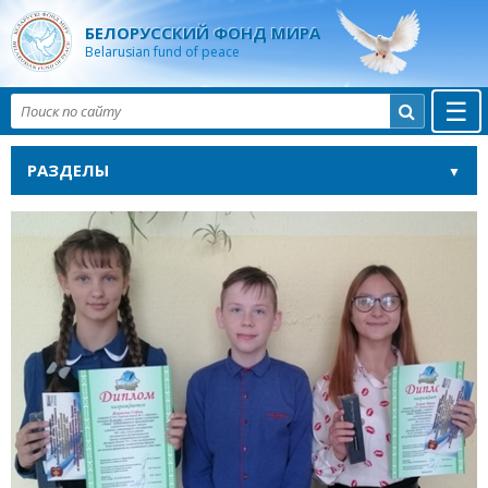
БЕЛОРУССКИЙ ФОНД МИРА
Belarusian fund of peace
☰

РАЗДЕЛЫ