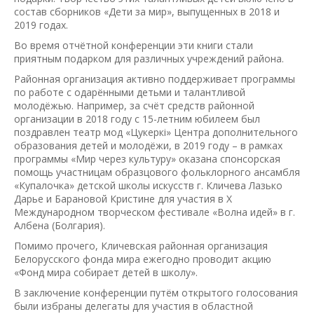
состав сборников «Дети за мир», выпущенных в 2018 и
2019 годах.
Во время отчётной конференции эти книги стали
приятным подарком для различных учреждений района.
Районная организация активно поддерживает программы
по работе с одарёнными детьми и талантливой
молодёжью. Например, за счёт средств районной
организации в 2018 году с 15-летним юбилеем был
поздравлен театр мод «Цукеркі» Центра дополнительного
образования детей и молодёжи, в 2019 году – в рамках
программы «Мир через культуру» оказана спонсорская
помощь участницам образцового фольклорного ансамбля
«Купалочка» детской школы искусств г. Кличева Лазько
Дарье и Барановой Кристине для участия в X
Международном творческом фестивале «Волна идей» в г.
Албена (Болгария).
Помимо прочего, Кличевская районная организация
Белорусского фонда мира ежегодно проводит акцию
«Фонд мира собирает детей в школу».
В заключение конференции путём открытого голосования
были избраны делегаты для участия в областной