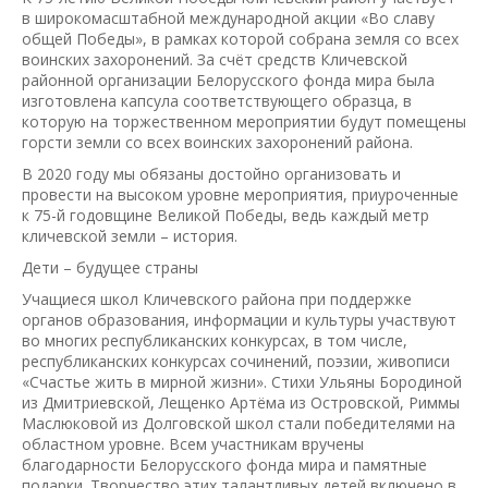
в широкомасштабной международной акции «Во славу
общей Победы», в рамках которой собрана земля со всех
воинских захоронений. За счёт средств Кличевской
районной организации Белорусского фонда мира была
изготовлена капсула соответствующего образца, в
которую на торжественном мероприятии будут помещены
горсти земли со всех воинских захоронений района.
В 2020 году мы обязаны достойно организовать и
провести на высоком уровне мероприятия, приуроченные
к 75-й годовщине Великой Победы, ведь каждый метр
кличевской земли – история.
Дети – будущее страны
Учащиеся школ Кличевского района при поддержке
органов образования, информации и культуры участвуют
во многих республиканских конкурсах, в том числе,
республиканских конкурсах сочинений, поэзии, живописи
«Счастье жить в мирной жизни». Стихи Ульяны Бородиной
из Дмитриевской, Лещенко Артёма из Островской, Риммы
Маслюковой из Долговской школ стали победителями на
областном уровне. Всем участникам вручены
благодарности Белорусского фонда мира и памятные
подарки. Творчество этих талантливых детей включено в