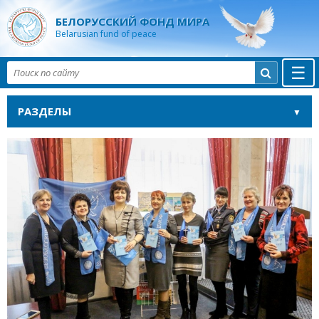
БЕЛОРУССКИЙ ФОНД МИРА
Belarusian fund of peace
☰

РАЗДЕЛЫ