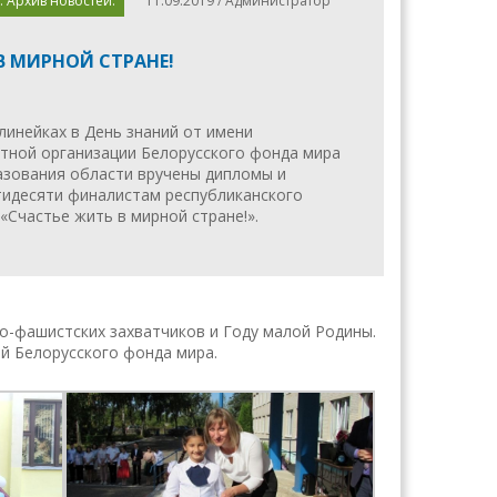
. Архив новостей.
11.09.2019 / Администратор
В МИРНОЙ СТРАНЕ!
линейках в День знаний от имени
тной организации Белорусского фонда мира
азования области вручены дипломы и
тидесяти финалистам республиканского
«Счастье жить в мирной стране!».
-фашистских захватчиков и Году малой Родины.
й Белорусского фонда мира.