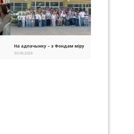
На адпачынку – з Фондам міру
30.06.2026