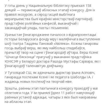
У гэты дзень у Нацыянальную бібліятэку прыехалі 158
дзяцей — пераможцаў абласных этапаў конкурсу. Для іх
правялі экскурсію, а сярод гасцей выбітнага
мерапрыемства былі кіраўнікі міністэрстваў-партнёраў,
прадстаўнікі рэлігійных канфесій, выканаўчай і
заканадаўчай улады, паэты і пісьменнікі.
Урачыстае ўзнагароджанне пачалося з відэапрэзентацыі
гісторыі Беларускага фонду міру і маляўнічага выступлення
шоў-тэатра Таццяны Пановай «Хвiлiнка». Кожны ганаровы
госць выбраў верш, які яму найбольш спадабаўся,
прачытаў твор на сцэне і ўзнагародзіў аўтара. Верш Ксеніі
“Шчасце бясконца” прагучаў у выкананні прадстаўніка
ЮНІСЭФ у Беларусі доктара Рашэда Мустафы Сарвара, які і
ўзнагародзіў таленавітую дзяўчынку.
У Туголіцкай СШ, як адзначыла дырэктар Ірына Асіповіч,
ганарацца поспехамі Ксеніі і яе педагога Шаболды І.А. і
жадаюць новых поспехаў на творчай ніве.
Зрэшты, раённы этап паэтычнага конкурсу праходзіў у маі
сёлетняга года. У ім прынялі ўдзел 11 работ навучэнцаў
раённых устаноў адукацыі, чатыры з якіх былі накіраваны
на абласны этап.