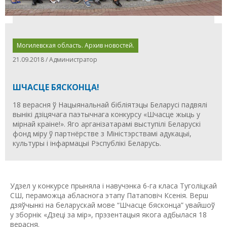
Могилевская область. Архив новостей.
21.09.2018 / Администратор
ШЧАСЦЕ БЯСКОНЦА!
18 верасня ў Нацыянальнай бібліятэцы Беларусі падвялі
вынікі дзіцячага паэтычнага конкурсу «Шчасце жыць у
мірнай краіне!». Яго арганізатарамі выступілі Беларускі
фонд міру ў партнёрстве з Міністэрствамі адукацыі,
культуры і інфармацыі Рэспублікі Беларусь.
Удзел у конкурсе прыняла і навучэнка 6-га класа Туголіцкай
СШ, пераможца абласнога этапу Патаповіч Ксенія. Верш
дзяўчынкі на беларускай мове “Шчасце бясконца” увайшоў
у зборнік «Дзеці за мір», прэзентацыя якога адбылася 18
верасня.