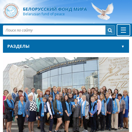
БЕЛОРУССКИЙ ФОНД МИРА
Belarusian fund of peace
☰

РАЗДЕЛЫ