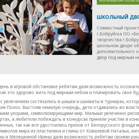
Могилевская область
ШКОЛЬНЫЙ ДВО
Совместный проект
г.Бобруйска ОО «Бе
творчества г.Бобру
школьном дворе об
дополнительного о
двор под мирным н
день в игровой обстановке ребятам дали возможность осознать
как это здорово жить под мирным небом и планировать свое бу
с увлечением состязались в шашки и шахматы в турнирах, котор
ия Полоз. Выстояв немалую очередь, дети отдавались во власт
ными узорами, символизирующими мир. Малыши увлеченно рисов
тах, а любители побеждать в конкурсах приняли участие в конк
нных, так как все удостоились призов от Белорусского фонда м
имволов мира из пластилина и глины от Ковалевой Натальи, из
ны и Мелешкиной Ирины дали возможность ребятам своими рука