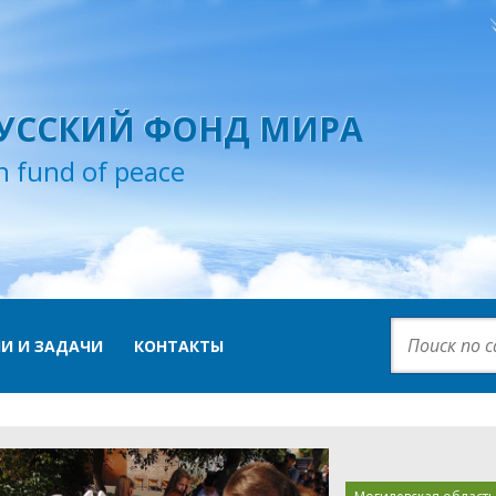
УССКИЙ ФОНД МИРА
n fund of peace
И И ЗАДАЧИ
КОНТАКТЫ