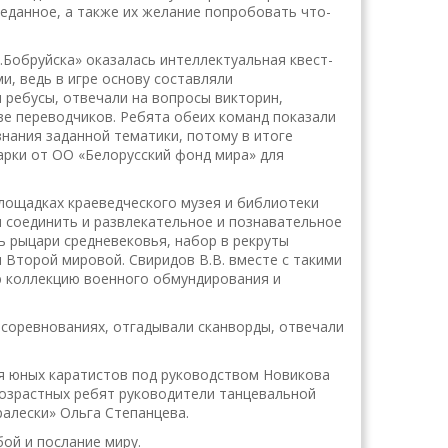
веданное, а также их желание попробовать что-
.Бобруйска» оказалась интеллектуальная квест-
и, ведь в игре основу составляли
 ребусы, отвечали на вопросы викторин,
ве переводчиков. Ребята обеих команд показали
знания заданной тематики, потому в итоге
арки от ОО «Белорусский фонд мира» для
лощадках краеведческого музея и библиотеки
и соединить и развлекательное и познавательное
ь рыцари средневековья, набор в рекруты
 Второй мировой. Свиридов В.В. вместе с такими
 коллекцию военного обмундирования и
 соревнованиях, отгадывали сканворды, отвечали
я юных каратистов под руководством Новикова
озрастных ребят руководители танцевальной
ралески» Ольга Степанцева.
ой и послание миру.