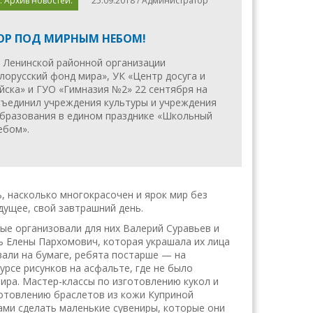
. Архив новостей.
25.09.2018 / Администратор
Р ПОД МИРНЫМ НЕБОМ!
 Ленинской районной организации
лорусский фонд мира», УК «Центр досуга и
йска» и ГУО «Гимназия №2» 22 сентября на
ъединил учреждения культуры и учреждения
бразования в едином празднике «Школьный
ебом».
, насколько многокрасочен и ярок мир без
дущее, свой завтрашний день.
ые организовали для них Валерий Суравьев и
ь Елены Пархомович, которая украшала их лица
али на бумаге, ребята постарше — на
урсе рисунков на асфальте, где не было
ира. Мастер-классы по изготовлению кукол и
готовлению браслетов из кожи Куприной
ми сделать маленькие сувениры, которые они