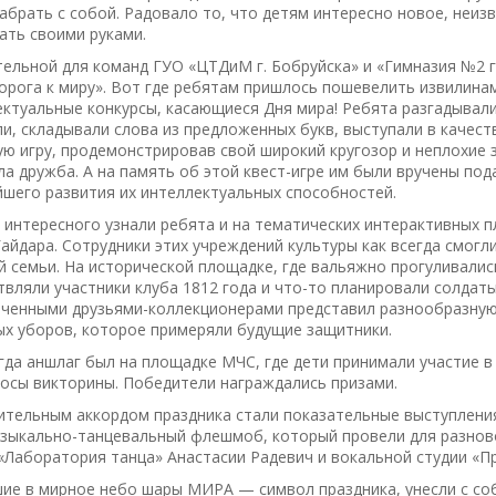
абрать с собой. Радовало то, что детям интересно новое, неиз
ать своими руками.
ельной для команд ГУО «ЦТДиМ г. Бобруйска» и «Гимназия №2 г
орога к миру». Вот где ребятам пришлось пошевелить извилинам
ктуальные конкурсы, касающиеся Дня мира! Ребята разгадывали
и, складывали слова из предложенных букв, выступали в качест
ю игру, продемонстрировав свой широкий кругозор и неплохие 
а дружба. А на память об этой квест-игре им были вручены под
шего развития их интеллектуальных способностей.
интересного узнали ребята и на тематических интерактивных п
айдара. Сотрудники этих учреждений культуры как всегда смогл
й семьи. На исторической площадке, где вальяжно прогуливалис
вляли участники клуба 1812 года и что-то планировали солдаты
еченными друзьями-коллекционерами представил разнообразную
ых уборов, которое примеряли будущие защитники.
гда аншлаг был на площадке МЧС, где дети принимали участие в
осы викторины. Победители награждались призами.
ительным аккордом праздника стали показательные выступлени
музыкально-танцевальный флешмоб, который провели для разнов
«Лаборатория танца» Анастасии Радевич и вокальной студии «П
е в мирное небо шары МИРА — символ праздника, унесли с соб