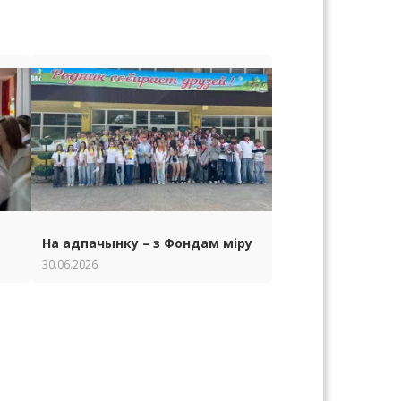
На адпачынку – з Фондам міру
30.06.2026