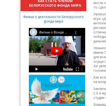
КАК СТАТЬ ЧЛЕНОМ
могли з
БЕЛОРУССКОГО ФОНДА МИРА
то сдел
Увлекат
Фильм о деятельности Белорусского
игра «Д
фонда мира
интелле
рисовал
отличну
победил
дальней
Немало 
имени Г
для все
осущест
же увл
головн
Как все
на вопр
Заключ
С.Е и 
студии 
Взмывши