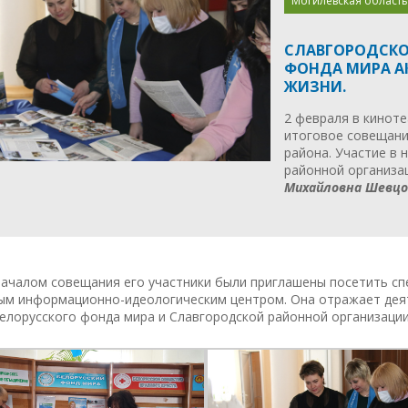
Могилевская область
СЛАВГОРОДСКО
ФОНДА МИРА А
ЖИЗНИ.
2 февраля в кинот
итоговое совещани
района. Участие в 
районной организа
Михайловна Шевцо
началом совещания его участники были приглашены посетить с
ым информационно-идеологическим центром. Она отражает деят
елорусского фонда мира и Славгородской районной организации