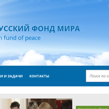
УССКИЙ ФОНД МИРА
n fund of peace
И И ЗАДАЧИ
КОНТАКТЫ