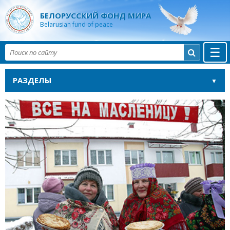
БЕЛОРУССКИЙ ФОНД МИРА
Belarusian fund of peace
☰

РАЗДЕЛЫ