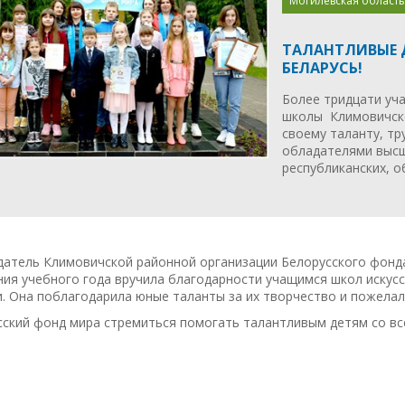
Могилевская область
ТАЛАНТЛИВЫЕ 
БЕЛАРУСЬ!
Более тридцати уч
школы Климовичско
своему таланту, т
обладателями высш
республиканских, о
датель Климовичской районной организации Белорусского фонд
ия учебного года вручила благодарности учащимся школ искус
. Она поблагодарила юные таланты за их творчество и пожелал
ский фонд мира стремиться помогать талантливым детям со все