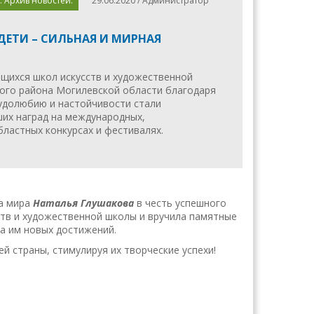
. Архив новостей.
29.06.2020 / Администратор
ДЕТИ – СИЛЬНАЯ И МИРНАЯ
ащихся школ искусств и художественной
го района Могилевской области благодаря
рудолюбию и настойчивости стали
их наград на международных,
бластных конкурсах и фестивалях.
а мира
Наталья Глушакова
в честь успешного
ств и художественной школы и вручила памятные
а им новых достижений.
й страны, стимулируя их творческие успехи!