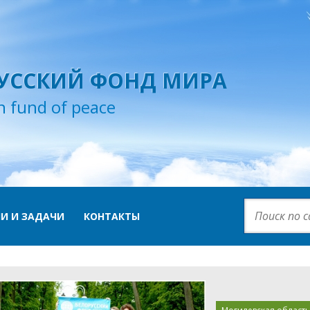
УССКИЙ ФОНД МИРА
n fund of peace
И И ЗАДАЧИ
КОНТАКТЫ