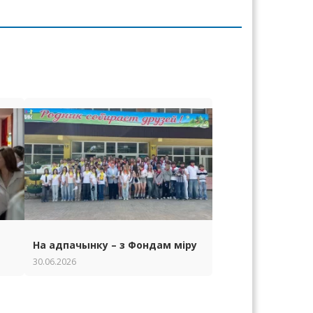
На адпачынку – з Фондам міру
30.06.2026