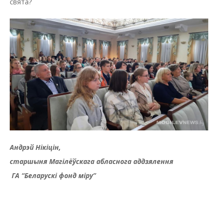
свята?
Андрэй Нікіцін,
старшыня Магілёўскага абласнога аддзялення
ГА “Беларускі фонд міру”