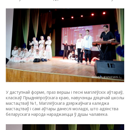
У даступнай форме, праз вершы і песні магілёўскіх аўтараў,
класікаў Прыдняпроўскага краю, навучэнцы дзіцячай школы
мастацтваў №1, Магілёўскага дзяржаўнага каледжа
мастацтваў і самі аўтары данеслі моладзі, што адзінства
беларускага народа нараджаецца ў душы чалавека.