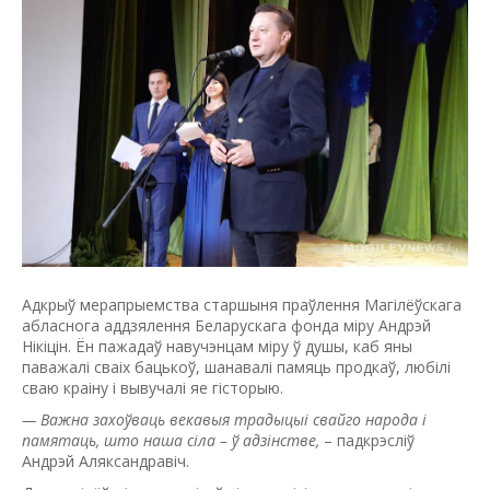
Адкрыў мерапрыемства старшыня праўлення Магілёўскага
абласнога аддзялення Беларускага фонда міру Андрэй
Нікіцін. Ён пажадаў навучэнцам міру ў душы, каб яны
паважалі сваіх бацькоў, шанавалі памяць продкаў, любілі
сваю краіну і вывучалі яе гісторыю.
— Важна захоўваць векавыя традыцыі свайго народа і
памятаць, што наша сіла
–
ў адзінстве,
– падкрэсліў
Андрэй Аляксандравіч.