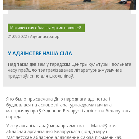
Могилевская область. Архив новостей.
21.09.2022 / Администратор
У АДЗIНСТВЕ НАША СIЛА
Пад такім дэвізам у гарадскім Цэнтры культуры і вольнага
часу прайшло тэатралізаванае літаратурна-музычнае
прадстаўленне для школьнікаў.
Яно было прысвечана Дню народнага адзінства і
будавалася на аснове літаратурна-драматычнага
матэрыялу пра ўз’яднанне Беларусі і адзінства беларускага
народа.
У ліку арганізатараў мерапрыемства — Магілёўская
абласная арганізацыя Беларускага фонда міру і
Магілёўскае абласное аддзяленне Саюза пісьменнікаў.