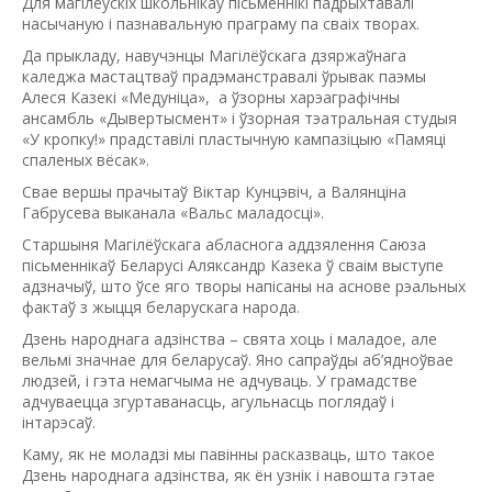
Для магілёўскіх школьнікаў пісьменнікі падрыхтавалі
насычаную і пазнавальную праграму па сваіх творах.
Да прыкладу, навучэнцы Магілёўскага дзяржаўнага
каледжа мастацтваў прадэманстравалі ўрывак паэмы
Алеся Казекі «Медуніца», а ўзорны харэаграфічны
ансамбль «Дывертысмент» і ўзорная тэатральная студыя
«У кропку!» прадставілі пластычную кампазіцыю «Памяці
спаленых вёсак».
Свае вершы прачытаў Віктар Кунцэвіч, а Валянціна
Габрусева выканала «Вальс маладосці».
Старшыня Магілёўскага абласнога аддзялення Саюза
пісьменнікаў Беларусі Аляксандр Казека ў сваім выступе
адзначыў, што ўсе яго творы напісаны на аснове рэальных
фактаў з жыцця беларускага народа.
Дзень народнага адзінства – свята хоць і маладое, але
вельмі значнае для беларусаў. Яно сапраўды аб’ядноўвае
людзей, і гэта немагчыма не адчуваць. У грамадстве
адчуваецца згуртаванасць, агульнасць поглядаў і
інтарэсаў.
Каму, як не моладзі мы павінны расказваць, што такое
Дзень народнага адзінства, як ён узнік і навошта гэтае