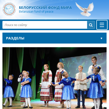
БЕЛОРУССКИЙ ФОНД МИРА
Belarusian fund of peace
☰

РАЗДЕЛЫ