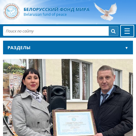
БЕЛОРУССКИЙ ФОНД МИРА
Belarusian fund of peace
☰

РАЗДЕЛЫ