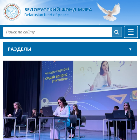
БЕЛОРУССКИЙ ФОНД МИРА
Belarusian fund of peace
☰

РАЗДЕЛЫ