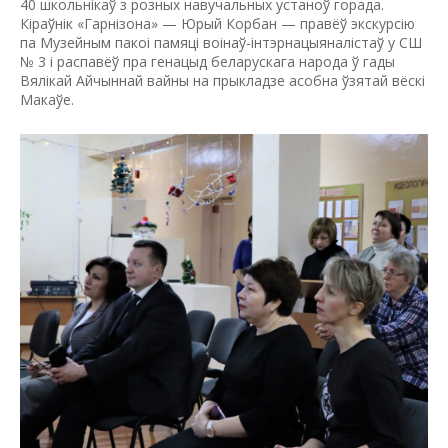
40 школьнікаў з розных навучальных устаноў горада.
Кіраўнік «Гарнізона» — Юрый Корбан — правёў экскурсію
па Музейным пакоі памяці воінаў-інтэрнацыяналістаў у СШ
№ 3 і распавёў пра генацыд беларускага народа ў гады
Вялікай Айчыннай вайны на прыкладзе асобна ўзятай вёскі
Макаўе.