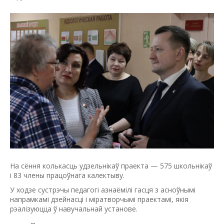
На сёння колькасць удзельнікаў праекта — 575 школьнікаў
і 83 члены працоўнага калектыву.
У ходзе сустрэчы педагогі азнаёмілі гасця з асноўнымі
напрамкамі дзейнасці і міратворчымі праектамі, якія
рэалізуюцца ў навучальнай установе.