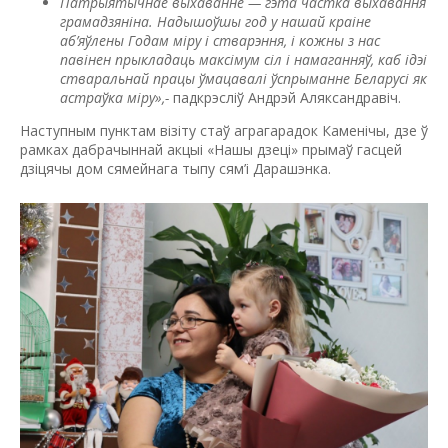
П
атрыятычнае выхаванне — гэта частка выхавання
грамадзяніна.
Надышоўшы
год у нашай краіне
аб’яўлены Годам міру і стварэння, і кожны з нас
павінен прыкладаць максімум сіл і намаганняў, каб ідэі
стваральнай працы ўмацавалі ўспрыманне Беларусі як
астраўка
мір
у»,-
падкрэсліў Андрэй Аляксандравіч.
Наступным пунктам візіту стаў аграгарадок Каменічы, дзе ў
рамках дабрачыннай акцыі «Нашы дзеці» прымаў гасцей
дзіцячы дом сямейнага тыпу сям’і Дарашэнка.