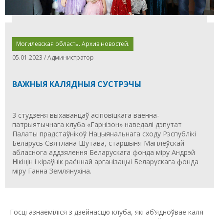
Могилевская область. Архив новостей.
05.01.2023 / Администратор
ВАЖНЫЯ КАЛЯДНЫЯ СУСТРЭЧЫ
3 студзеня выхаванцаў асіповіцкага ваенна-
патрыятычнага клуба «Гарнізон» наведалі дэпутат
Палаты прадстаўнікоў Нацыянальнага сходу Рэспублікі
Беларусь Святлана Шутава, старшыня Магілёўскай
абласнога аддзялення Беларускага фонда міру Андрэй
Нікіцін і кіраўнік раённай арганізацыі Беларускага фонда
міру Ганна Землянухіна.
Госці азнаёміліся з дзейнасцю клуба, які аб’ядноўвае каля