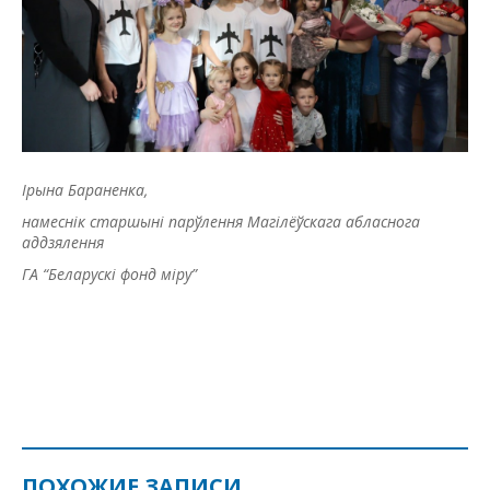
Ірына Бараненка,
намеснік старшыні парўлення Магілёўскага абласнога
аддзялення
ГА “Беларускі фонд міру”
ПОХОЖИЕ ЗАПИСИ