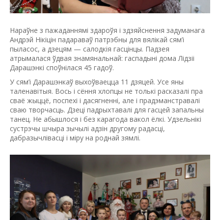
Нараўне з пажаданнямі здароўя і здзяйснення задуманага
Андрэй Нікіцін падараваў патрэбны для вялікай сям’і
пыласос, а дзецям — салодкія гасцінцы. Падзея
атрымалася ўдвая знамянальнай: гаспадыні дома Лідзіі
Дарашэнкі споўнілася 45 гадоў.
У сям’і Дарашэнкаў выхоўваецца 11 дзяцей. Усе яны
таленавітыя. Вось і сёння хлопцы не толькі расказалі пра
сваё жыццё, поспехі і дасягненні, але і прадэманстравалі
сваю творчасць. Дзеці падрыхтавалі для гасцей запальны
танец. Не абышлося і без карагода вакол ёлкі. Удзельнікі
сустрэчы шчыра зычылі адзін другому радасці,
дабразычлівасці і міру на роднай зямлі.