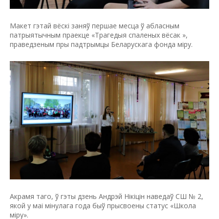
Макет гэтай вёскі заняў першае месца ў абласным
патрыятычным праекце «Трагедыя спаленых вёсак »,
праведзеным пры падтрымцы Беларускага фонда міру.
Акрамя таго, ў гэты дзень Андрэй Нікіцін наведаў СШ № 2,
якой у маі мінулага года быў прысвоены статус «Школа
міру».