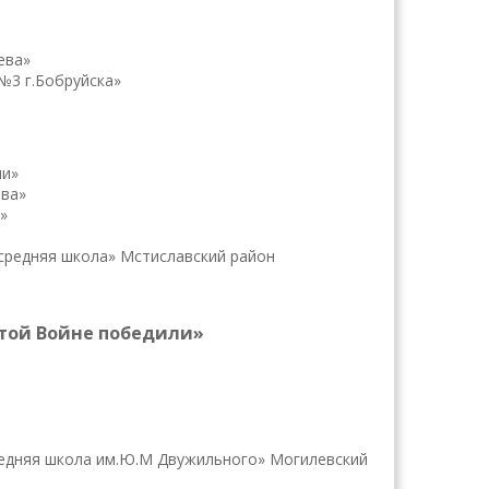
ева»
№3 г.Бобруйска»
чи»
ева»
»
 средняя школа» Мстиславский район
 той Войне победили»
редняя школа им.Ю.М Двужильного» Могилевский