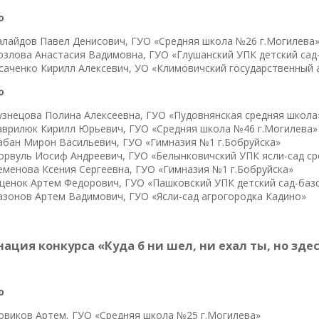
о
алайдов Павел Денисович, ГУО «Средняя школа №26 г.Могилева
озлова Анастасия Вадимовна, ГУО «Глушанский УПК детский сад
саченко Кирилл Алексевич, УО «Климовичский государственный 
о
узнецова Полина Алексеевна, ГУО «Пудовнянская средняя школа
аврилюк Кирилл Юрьевич, ГУО «Средняя школа №46 г.Могилева»
абан Мирон Васильевич, ГУО «Гимназия №1 г.Бобруйска»
орвуль Иосиф Андреевич, ГУО «Белынковичский УПК ясли-сад с
еменова Ксения Сергеевна, ГУО «Гимназия №1 г.Бобруйска»
щенок Артем Федорович, ГУО «Пашковский УПК детский сад-баз
азонов Артем Вадимович, ГУО «Ясли-сад агрогородка Кадино»
ация конкурса
«Куда б ни шел, ни ехал ты, но зд
о
овиков Артем, ГУО «Средняя школа №25 г.Могилева»