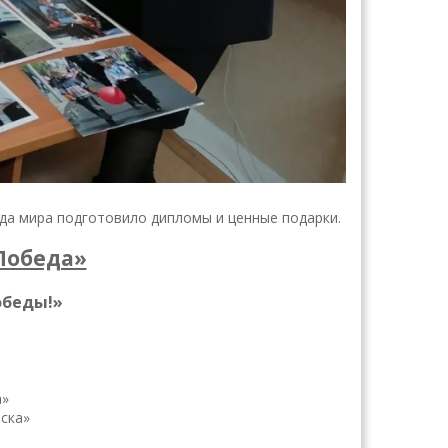
да мира подготовило дипломы и ценные подарки.
 Победа»
обеды!»
а»
ска»