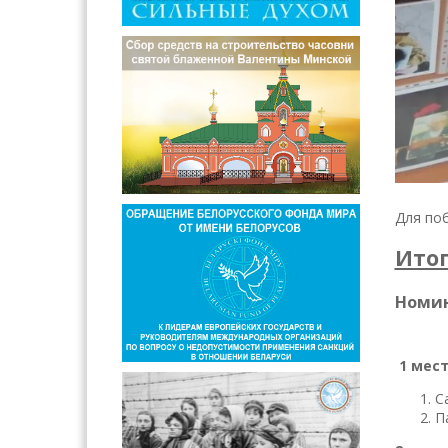
Для по
Итог
Номин
1 мес
С
П