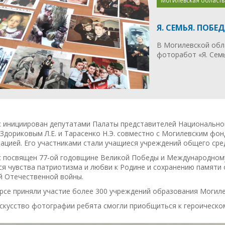
Могилевская область
Я. СЕМЬЯ. ПОБЕД
В Могилевской обл
фоторабот «Я. Семь
с инициирован депутатами Палаты представителей Национально
Здориковым Л.Е. и Тарасенко Н.Э. совместно с Могилевским фо
ацией. Его участниками стали учащиеся учреждений общего сре
с посвящен 77-ой годовщине Великой Победы и Международному 
я чувства патриотизма и любви к Родине и сохранению памяти 
й Отечественной войны.
урсе приняли участие более 300 учреждений образования Могил
скусство фотографии ребята смогли приобщиться к героическо