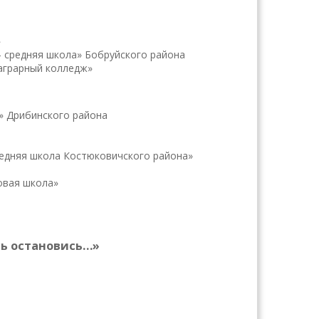
»
- средняя школа» Бобруйского района
аграрный колледж»
» Дрибинского района
редняя школа Костюковичского района»
овая школа»
есь остановись…»