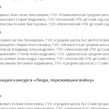
о
данко Анастасия Николаевна, ГУО «Романовичская средняя шко
алькович София Андреевна, ГУО «Хоновский УПК детский сад-ср
убасова Ксения Викторовна, ГУО «Мазоловский УПК детский сад
о
рорвич Артем Леонидович, ГУО «Средняя школа №2 им.Ф.И.Ковал
ерещенко Мария Анатольевна, ГУО «Межисетская средняя школ
епиков Владимир Александрович, ГУО «Мазоловский УПК детский
аранкевич Степан Александрович, ГУО «Дашковская средняя шко
руталевич Александра Сергеевна, ГУО «Хоновский УПК детский 
аксимова Виталина Вадимовна, ГУО «Средняя школа №2 г.Славг
ация конкурса «Люди, пережившие войну»
о
акович Ксения Алексеевна, ГУО «Средняя школа №2 Славгорода»
таростина Кристина Николаевна, ГУО «Гимназия №4 г.Могилева»