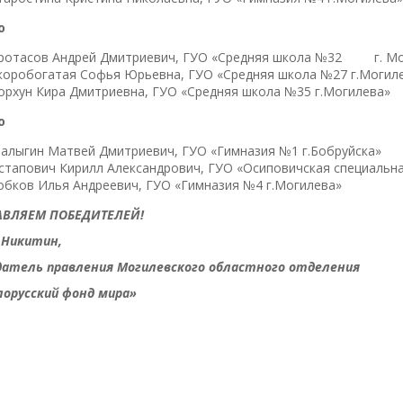
о
ротасов Андрей Дмитриевич, ГУО «Средняя школа №32 г. Мо
коробогатая Софья Юрьевна, ГУО «Средняя школа №27 г.Могил
орхун Кира Дмитриевна, ГУО «Средняя школа №35 г.Могилева»
о
алыгин Матвей Дмитриевич, ГУО «Гимназия №1 г.Бобруйска»
стапович Кирилл Александрович, ГУО «Осиповичская специальн
обков Илья Андреевич, ГУО «Гимназия №4 г.Могилева»
ВЛЯЕМ ПОБЕДИТЕЛЕЙ!
 Никитин,
датель правления Могилевского областного отделения
лорусский фонд мира»