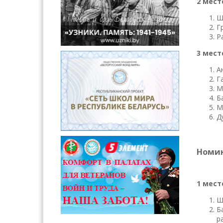
2 мест
Ш
Г
Р
3 мест
А
Г
М
Б
М
Д
Номин
1 мест
Ш
Б
р