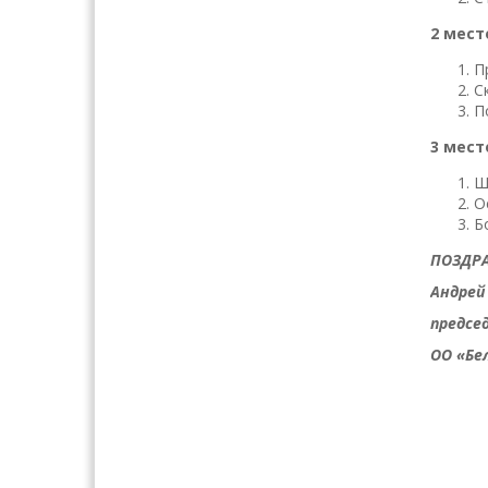
2 мест
П
С
П
3 мест
Ш
О
Б
ПОЗДРА
Андрей
предсе
ОО «Бе