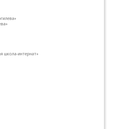
гилева»
ева»
ая школа-интернат»