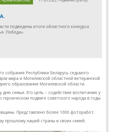
. Архив новостей.
17.05.2022 / Администратор
А.
асти подведены итоги областного конкурса
я. Победа».
го собрания Республики Беларусь седьмого
ндом мира и Могилевской областной ветеранской
днего образования Могилевской области.
дню семьи. Его цель – содействие воспитанию у
о героическом подвиге советского народа в годы
евщины. Представлено более 1000 фоторабот.
му прошлому нашей страны и своих семей.