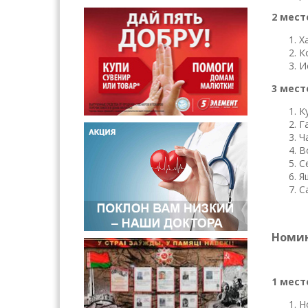
2 мест
Х
К
И
3 мест
К
Г
Ч
В
С
Я
С
Номин
1 мест
Н