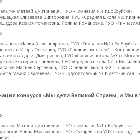
о
алыгин Матвей Дмитриевич, ГУО «Гимназия №1 г.Бобруйска»
рушецкая Елизавета Викторовна, ГУО «Средняя школа №5 г.Крич
ашидова Ксения Романовна, Полина Романовна, ГУО «Гимназия 
о
никанова Мария Александровна, ГУО «Гимназия №1 г.Бобруйска»
апоненко Игорь Олегович, ГУО «Средняя школа №1 г.Костюкови
аксимова Дарья Дмитриевна, ГУО «Средняя школа №35 г.Могил
аркова Екатерина Павловна, ГУО «Средняя школа №2 г.Могилева
атасёв Матвей Сергеевич, ГУО «Средняя школа №2 г.Горки»
убяга Мария Сергеевна, ГУО «Подсолтовский УПК детский сад –
ация конкурса
«Мы дети Великой Страны, и Мы в
о
алыгин Матвей Дмитриевич, ГУО «Гимназия №1 г.Бобруйска»
аровская Арина Максимовна, ГУО «Сухаревский УПК ясли-сад- с
айон