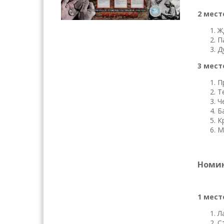
2 мест
Ж
П
Д
3 мест
П
Т
Ч
Б
К
М
Номин
1 мест
Л
С