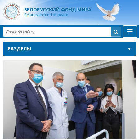
БЕЛОРУССКИЙ ФОНД МИРА
Belarusian fund of peace
☰

РАЗДЕЛЫ