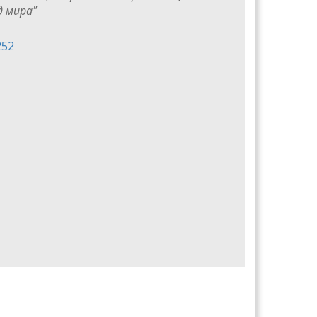
д мира"
252