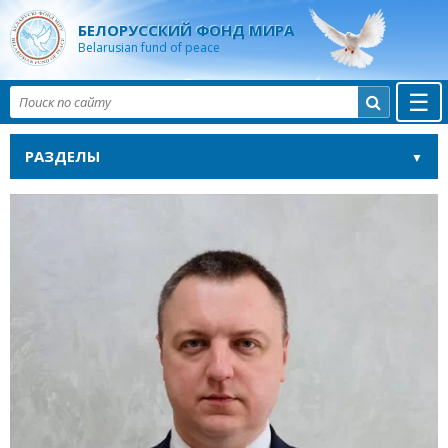
БЕЛОРУССКИЙ ФОНД МИРА
Belarusian fund of peace
☰

РАЗДЕЛЫ