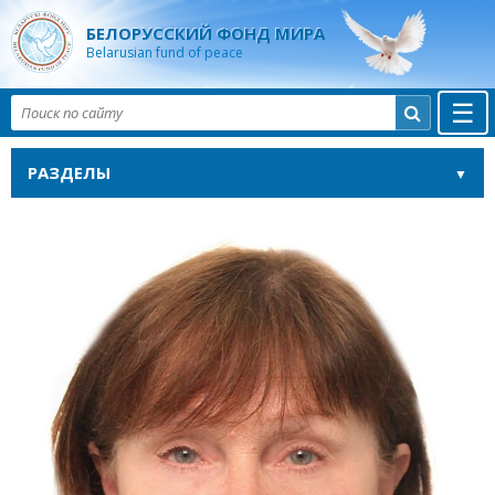
БЕЛОРУССКИЙ ФОНД МИРА
Belarusian fund of peace
☰

РАЗДЕЛЫ