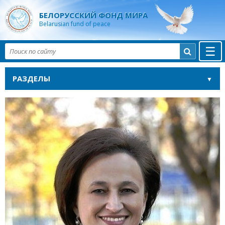
БЕЛОРУССКИЙ ФОНД МИРА
Belarusian fund of peace
☰

РАЗДЕЛЫ