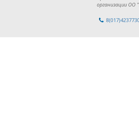
организации ОО "
8(017)423773