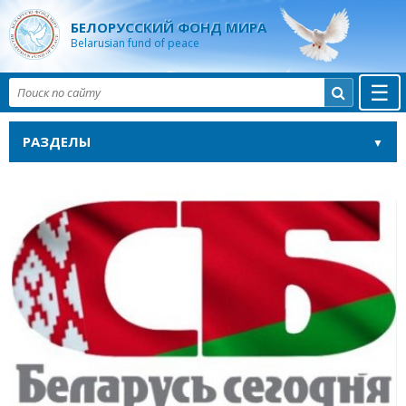
БЕЛОРУССКИЙ ФОНД МИРА
Belarusian fund of peace
☰

РАЗДЕЛЫ