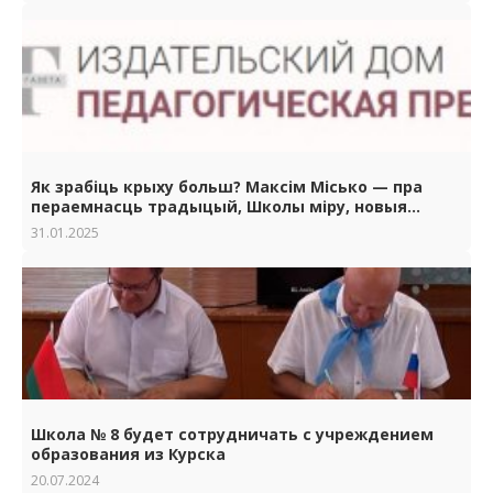
Як зрабіць крыху больш? Максім Місько — пра
пераемнасць традыцый, Школы міру, новыя
конкурсы і касмічную каманду
31.01.2025
Школа № 8 будет сотрудничать с учреждением
образования из Курска
20.07.2024