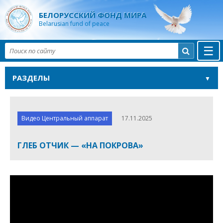
БЕЛОРУССКИЙ ФОНД МИРА
Belarusian fund of peace
☰

РАЗДЕЛЫ
Видео Центральный аппарат
17.11.2025
ГЛЕБ ОТЧИК — «НА ПОКРОВА»