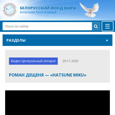
БЕЛОРУССКИЙ ФОНД МИРА
Belarusian fund of peace
☰

РАЗДЕЛЫ
Видео Центральный аппарат
20.11.2025
РОМАН ДЕЩЕНЯ — «HATSUNE MIKU»