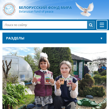
БЕЛОРУССКИЙ ФОНД МИРА
Belarusian fund of peace
☰

РАЗДЕЛЫ