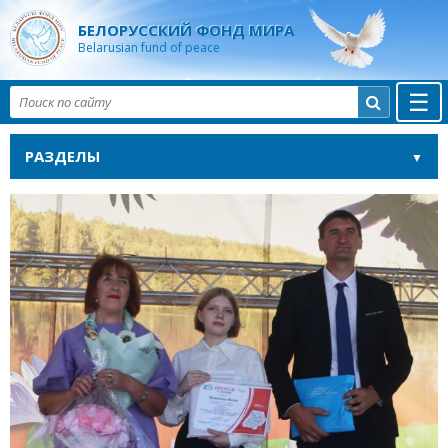
БЕЛОРУССКИЙ ФОНД МИРА
Belarusian fund of peace
☰

РАЗДЕЛЫ