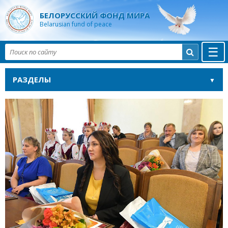
БЕЛОРУССКИЙ ФОНД МИРА
Belarusian fund of peace
☰

РАЗДЕЛЫ