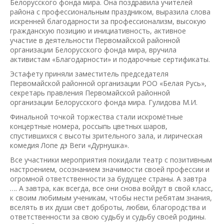
Белорусского фонда мира. Она поздравила учителей
района с профессиональным праздником, выразила слова
искренней благодарности за профессионализм, высокую
гражданскую позицию и инициативность, активное
участие в деятельности Первомайской районной
организации Белорусского фонда мира, вручила
активистам «Благодарности» и подарочные сертификаты.
Эстафету приняли заместитель председателя
Первомайской районной организации РОО «Белая Русь»,
секретарь правления Первомайской районной
организации Белорусского фонда мира. Гулидова М.И.
Финальной точкой торжества стали искромётные
концертные номера, россыпь цветных шаров,
спустившихся с высоты зрительного зала, и лирическая
комедия Лопе дэ Веги «Дурнушка».
Все участники мероприятия покидали театр с позитивным
настроением, осознанием значимости своей профессии и
огромной ответственности за будущее страны. А завтра
…. А завтра, как всегда, все они снова войдут в свой класс,
к своим любимым ученикам, чтобы нести ребятам знания,
вселять в их души свет доброты, любви, благородства и
ответственности за свою судьбу и судьбу своей родины.