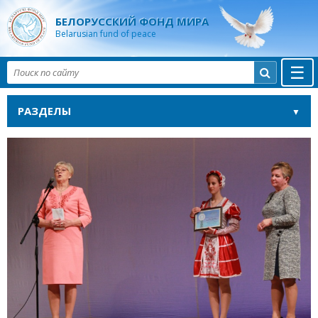
БЕЛОРУССКИЙ ФОНД МИРА
Belarusian fund of peace
☰

РАЗДЕЛЫ