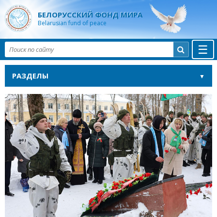
БЕЛОРУССКИЙ ФОНД МИРА
Belarusian fund of peace
☰

РАЗДЕЛЫ