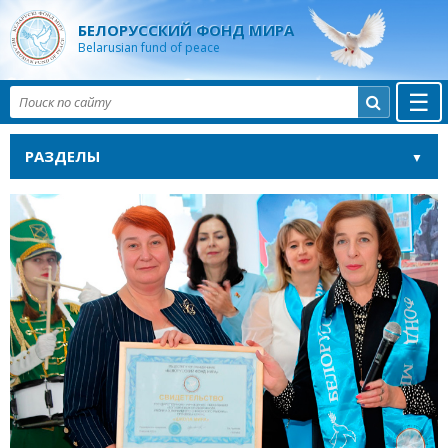
БЕЛОРУССКИЙ ФОНД МИРА
Belarusian fund of peace
☰

РАЗДЕЛЫ