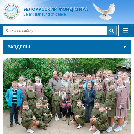
БЕЛОРУССКИЙ ФОНД МИРА
Belarusian fund of peace
☰

РАЗДЕЛЫ