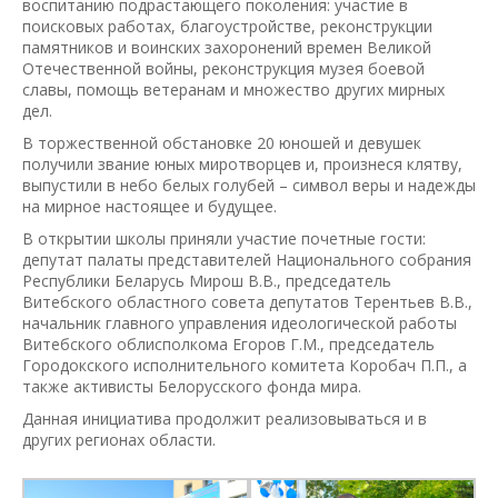
воспитанию подрастающего поколения: участие в
поисковых работах, благоустройстве, реконструкции
памятников и воинских захоронений времен Великой
Отечественной войны, реконструкция музея боевой
славы, помощь ветеранам и множество других мирных
дел.
В торжественной обстановке 20 юношей и девушек
получили звание юных миротворцев и, произнеся клятву,
выпустили в небо белых голубей – символ веры и надежды
на мирное настоящее и будущее.
В открытии школы приняли участие почетные гости:
депутат палаты представителей Национального собрания
Республики Беларусь Мирош В.В., председатель
Витебского областного совета депутатов Терентьев В.В.,
начальник главного управления идеологической работы
Витебского облисполкома Егоров Г.М., председатель
Городокского исполнительного комитета Коробач П.П., а
также активисты Белорусского фонда мира.
Данная инициатива продолжит реализовываться и в
других регионах области.