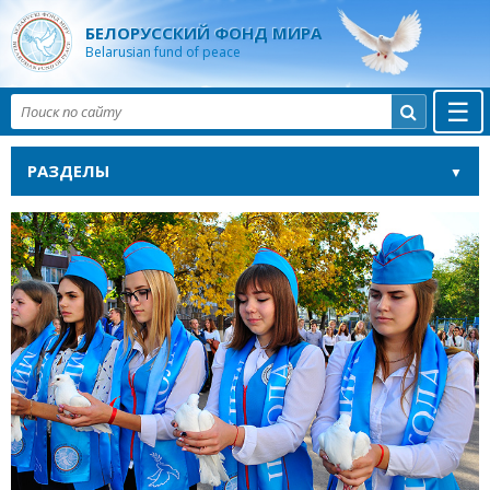
БЕЛОРУССКИЙ ФОНД МИРА
Belarusian fund of peace
☰

РАЗДЕЛЫ