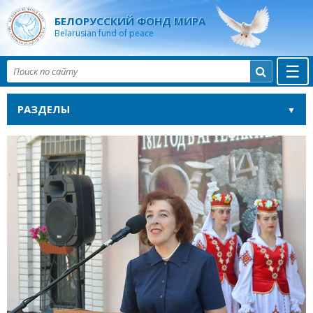
БЕЛОРУССКИЙ ФОНД МИРА
Belarusian fund of peace
☰

РАЗДЕЛЫ