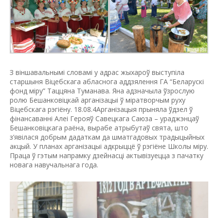
З віншавальнымі словамі у адрас жыхароў выступіла
старшыня Віцебскага абласнога аддзялення ГА “Беларускі
фонд міру” Таццяна Туманава. Яна адзначыла ўзрослую
ролю Бешанковіцкай арганізацыі ў міратворчым руху
Віцебскага рэгіёну. 18.08.4Арганізацыя прыняла ўдзел ў
фінансаванні Алеі Герояў Савецкага Саюза – ураджэнцаў
Бешанковіцкага раёна, вырабе атрыбутаў свята, што
з’явілася добрым дадаткам да шматгадовых традыцыйных
акцый. У планах арганізацыі адкрыццё ў рэгіёне Школы міру.
Праца ў гэтым напрамку дзейнасці актывізуецца з пачатку
новага навучальнага года.