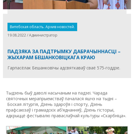
Витебская область. Архив новостей.
19.08.2022 / Администратор
ПАДЗЯКА ЗА ПАДТРЫМКУ ДАБРАЧЫННАСЦІ –
ЖЫХАРАМ БЕШАНКОВІЦКАГА КРАЮ
Гарпасёлак Бешанковічы адсвяткаваў сваё 575-годдзе.
Тыдзень быў даволі насычаным на падзеі. Чарада
святочных мерапрыемстваў пачалася яшчэ на тыдні –
Боская літургія, Дзень здароўя і спорту, Дзень
прафсаюзаў і грамадскіх аб’яднанняў, Дзень гісторыі,
адкрыццё фестывалю праваслаўнай культуры «Скарбніца».