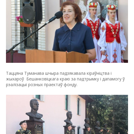
Таццяна Туманава шчыра падзякавала кіраўніцтва і
жыхароў Бешанковіцкага краю за падтрымку і дапамогу ў
рэалізацыі розных праектаў фонду.