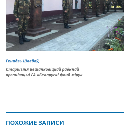
Генадзь Шведаў,
Cтаршыня
Беш
а
нков
іцкай
ра
ё
нн
ай
а
рган
і
зац
ыі
ГА
«Бел
а
рус
кі
фонд м
і
р
у
«
ПОХОЖИЕ ЗАПИСИ