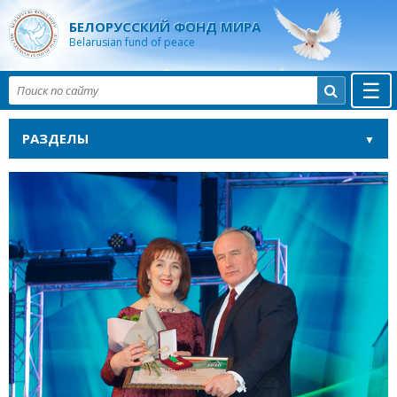
БЕЛОРУССКИЙ ФОНД МИРА
Belarusian fund of peace
☰

РАЗДЕЛЫ