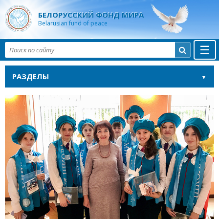
БЕЛОРУССКИЙ ФОНД МИРА
Belarusian fund of peace
☰

РАЗДЕЛЫ