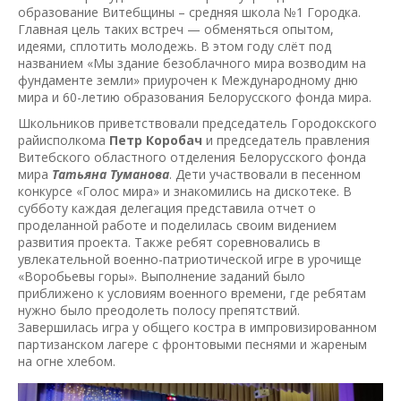
образование Витебщины – средняя школа №1 Городка.
Главная цель таких встреч — обменяться опытом,
идеями, сплотить молодежь. В этом году слёт под
названием «Мы здание безоблачного мира возводим на
фундаменте земли» приурочен к Международному дню
мира и 60-летию образования Белорусского фонда мира.
Школьников приветствовали председатель Городокского
райисполкома
Петр Коробач
и председатель правления
Витебского областного отделения Белорусского фонда
мира
Татьяна Туманова
. Дети участвовали в песенном
конкурсе «Голос мира» и знакомились на дискотеке. В
субботу каждая делегация представила отчет о
проделанной работе и поделилась своим видением
развития проекта. Также ребят соревновались в
увлекательной военно-патриотической игре в урочище
«Воробьевы горы». Выполнение заданий было
приближено к условиям военного времени, где ребятам
нужно было преодолеть полосу препятствий.
Завершилась игра у общего костра в импровизированном
партизанском лагере с фронтовыми песнями и жареным
на огне хлебом.