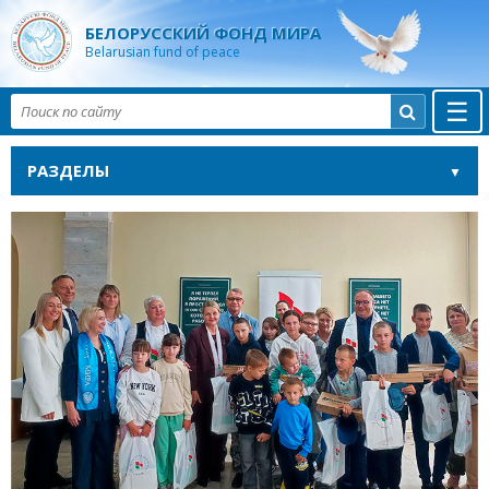
БЕЛОРУССКИЙ ФОНД МИРА
Belarusian fund of peace
☰

РАЗДЕЛЫ