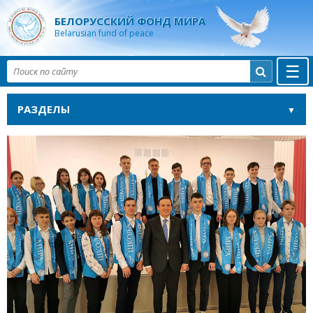
БЕЛОРУССКИЙ ФОНД МИРА
Belarusian fund of peace
☰

РАЗДЕЛЫ