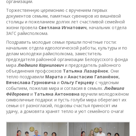
организации.
Торжественную церемонию с вручением первых
документов семьям, памятных сувениров из вишнёвой
столицы и пожеланием долгих лет счастливой семейной
жизни провела
Светлана Игнатович
, начальник отдела
ЗАГС райисполкома.
Поздравить молодые семьи пришли почётные гости:
начальник отдела идеологической работы, культуры и по
делам молодёжи райисполкома, заместитель
председателя районной организации Белорусского фонда
мира
Людмила Карнилович
и председатель районного
объединения профсоюзов
Татьяна Лазарёнок
. Они
тепло поздравили
Марата
и
Анастасию
Гапанёнок
,
Вячеслава Гурновича
и
Ольгу Герцеву
с чудесным
событием, пожелав мира и согласия в семьях.
Людмила
Фёдоровна
и
Татьяна Антоновна
вручили молодожёном
символичные подарки: и пусть голуби мира оберегают их
семьи от разногласий, подковы счастья приносят им
удачу, а домовята хранят тепло и уют семейного очага!