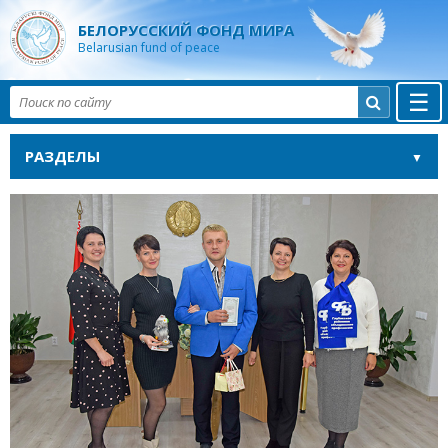
БЕЛОРУССКИЙ ФОНД МИРА
Belarusian fund of peace
☰

РАЗДЕЛЫ