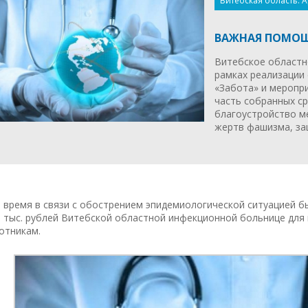
Витебская область. А
ВАЖНАЯ ПОМОЩ
Витебское областн
рамках реализации
«Забота» и меропр
часть собранных ср
благоустройство м
жертв фашизма, за
 время в связи с обострением эпидемиологической ситуацией б
3 тыс. рублей Витебской областной инфекционной больнице для
отникам.