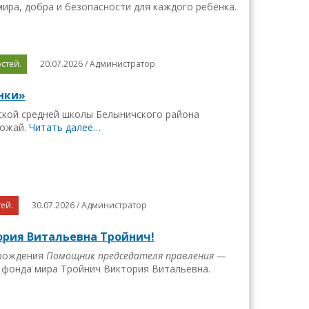
ира, добра и безопасности для каждого ребёнка.
стей.
20.07.2026 / Администратор
нки»
кой средней школы Белыничского района
рожай.
Читать далее…
ей.
30.07.2026 / Администратор
ория Витальевна Тройнич!
 рождения
Помощник председателя правления —
 фонда мира Тройнич Виктория Витальевна.