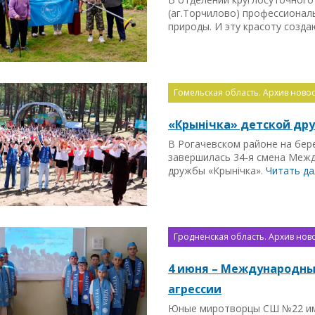
(аг.Торчилово) профессионал
природы. И эту красоту созд
Гомельская область. Архив новос
«Крынічка» детской др
В Рогачевском районе на бер
завершилась 34-я смена Межд
дружбы «Крынiчка».
Читать д
Гродненская область. Архив ново
4 июня – Международны
агрессии
Юные миротворцы СШ №22 име