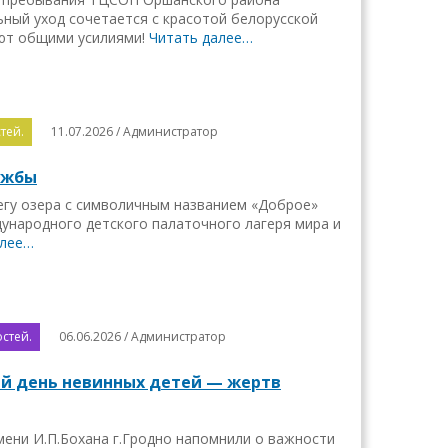
ьный уход сочетается с красотой белорусской
ают общими усилиями!
Читать далее…
тей.
11.07.2026 / Администратор
ужбы
егу озера с символичным названием «Доброе»
ународного детского палаточного лагеря мира и
алее…
стей.
06.06.2026 / Администратор
й день невинных детей — жертв
ни И.П.Бохана г.Гродно напомнили о важности