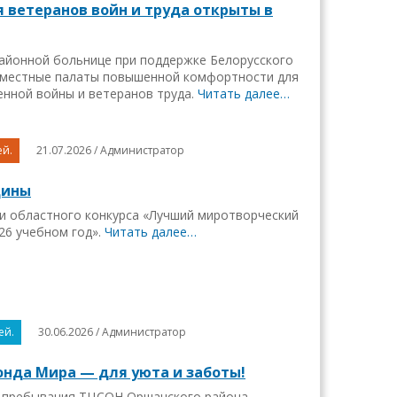
 ветеранов войн и труда открыты в
айонной больнице при поддержке Белорусского
хместные палаты повышенной комфортности для
нной войны и ветеранов труда.
Читать далее…
ей.
21.07.2026 / Администратор
щины
и областного конкурса «Лучший миротворческий
26 учебном год».
Читать далее…
ей.
30.06.2026 / Администратор
онда Мира — для уюта и заботы!
о пребывания ТЦСОН Оршанского района