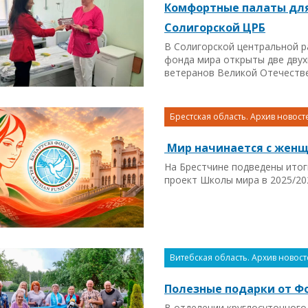
Комфортные палаты для
Солигорской ЦРБ
В Солигорской центральной р
фонда мира открыты две дву
ветеранов Великой Отечестве
Брестская область. Архив новост
Мир начинается с жен
На Брестчине подведены итог
проект Школы мира в 2025/20
Витебская область. Архив новост
Полезные подарки от Ф
В отделении круглосуточног