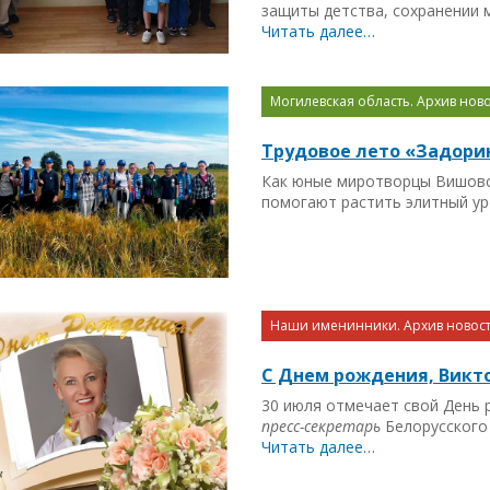
защиты детства, сохранении м
Читать далее…
Могилевская область. Архив ново
Трудовое лето «Задори
Как юные миротворцы Вишовс
помогают растить элитный у
Наши именинники. Архив новост
С Днем рождения, Викт
30 июля отмечает свой День
пресс-секретарь
Белорусского
Читать далее…