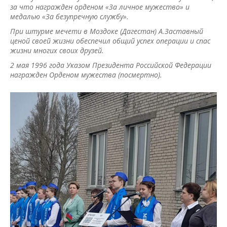
за что награжден орденом «За личное мужество» и
медалью «За безупречную службу».
При штурме мечети в Моздоке (Дагестан) А.Заставный
ценой своей жизни обеспечил общий успех операции и спас
жизни многих своих друзей.
2 мая 1996 года Указом Президента Российской Федерации
награжден Орденом мужества (посмертно).