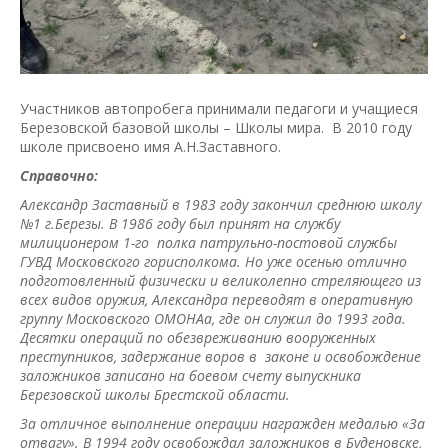
Участников автопробега принимали педагоги и учащиеся
Березовской базовой школы – Школы мира. В 2010 году
школе присвоено имя А.Н.Заставного.
Справочно:
Александр Заставный в 1983 году закончил среднюю школу
№1 г.Березы. В 1986 году был принят на службу
милиционером 1-го полка патрульно-постовой службы
ГУВД Московского горисполкома. Но уже осенью отлично
подготовленный физически и великолепно стреляющего из
всех видов оружия, Александра переводят в оперативную
группу Московского ОМОНАа, где он служил до 1993 года.
Десятки операций по обезвреживанию вооруженных
преступников, задержание воров в законе и освобождение
заложников записано на боевом счету выпускника
Березовской школы Брестской области.
За отличное выполнение операции награжден медалью «За
отвагу». В 1994 году освобождал заложников в Буденовске,