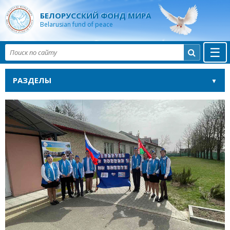
БЕЛОРУССКИЙ ФОНД МИРА
Belarusian fund of peace
☰

РАЗДЕЛЫ