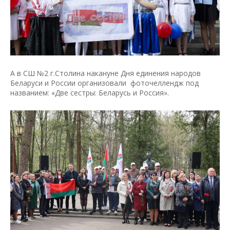
А в СШ №2 г.Столина накануне Дня единения народов
Беларуси и России организовали фоточеллендж под
названием: «Две сестры: Беларусь и Россия».