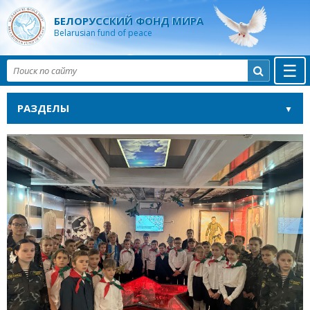
БЕЛОРУССКИЙ ФОНД МИРА
Belarusian fund of peace
☰

РАЗДЕЛЫ