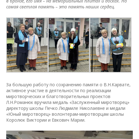
в бронзе, его имя – на мемориальных плитах и досках. Но
самая светлая память – это память наших сердец.
За большую работу по сохранению памяти о В.Н.Карвате,
активное участие в деятельности по реализации
миротворческих и благотворительных проектов
Л.Н.Романюк вручила медаль «Заслуженный миротворец»
директору школы Печко Людмиле Николаевне и медали
«Юный миротворец» волонтерам-миротворцам школы
Королюк Виктории и Евкович Марии.