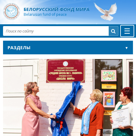
БЕЛОРУССКИЙ ФОНД МИРА
Belarusian fund of peace
☰

РАЗДЕЛЫ