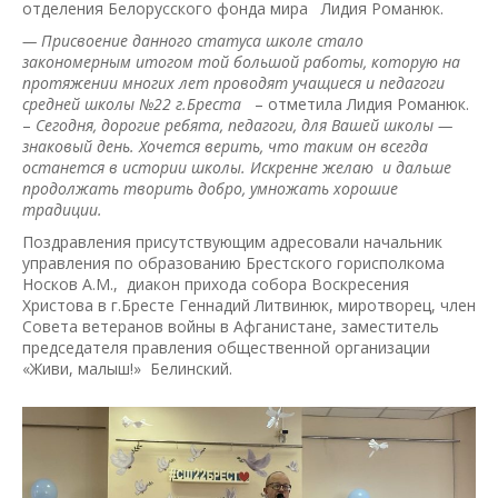
отделения Белорусского фонда мира Лидия Романюк.
— Присвоение данного статуса школе стало
закономерным итогом той большой работы, которую на
протяжении многих лет проводят учащиеся и педагоги
средней школы №22 г.Бреста
– отметила Лидия Романюк.
–
Сегодня, дорогие ребята, педагоги, для Вашей школы —
знаковый день. Хочется верить, что таким он всегда
останется в истории школы. Искренне желаю и дальше
продолжать творить добро, умножать хорошие
традиции.
Поздравления присутствующим адресовали начальник
управления по образованию Брестского горисполкома
Носков А.М., диакон прихода собора Воскресения
Христова в г.Бресте Геннадий Литвинюк, миротворец, член
Совета ветеранов войны в Афганистане, заместитель
председателя правления общественной организации
«Живи, малыш!» Белинский.