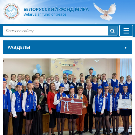
БЕЛОРУССКИЙ ФОНД МИРА
Belarusian fund of peace
☰

РАЗДЕЛЫ