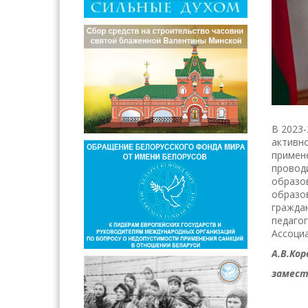
В 2023-
активн
примен
провод
образов
образов
граждан
педагог
Ассоциа
А.В.Кор
замести