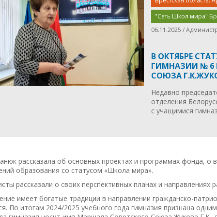
Брестская область. А
"Сеть Школ мира" Бр
06.11.2025 / Админист
В ОКТЯБРЕ СТА
ГИМНАЗИИ № 6 
СОЮЗА Г.К.ЖУК
Недавно председат
отделения Белорус
с учащимися гимназ
анюк рассказала об основных проектах и программах фонда, о 
ений образования со статусом «Школа мира».
сты рассказали о своих перспективных планах и направлениях р
ение имеет богатые традиции в направлении гражданско-патрио
я. По итогам 2024/2025 учебного года гимназия признана одним
да гимназия носит имя Маршала Советского Союза Жукова Г.К.,