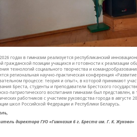
2026 годах в гимназии реализуется республиканский инноваци
ой гражданской позиции учащихся и готовности к реализации о
ения технологий социального творчества и командообразования
ится региональная научно-практическая конференция «Развитие
ательном процессе: теория и опыт», в которой принимают учас
ания Бреста, студенты и преподаватели Брестского государств
ско-патриотического воспитания гимназии был представлен, в 
ических работников с участием руководства города в августе 2
ции школ Российской Федерации и Республики Беларусь.
оль,
тель директора ГУО «Гимназия 6 г. Бреста им. Г. К. Жукова»