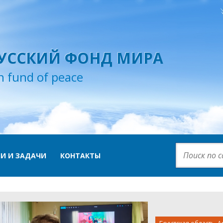
УССКИЙ ФОНД МИРА
n fund of peace
И И ЗАДАЧИ
КОНТАКТЫ