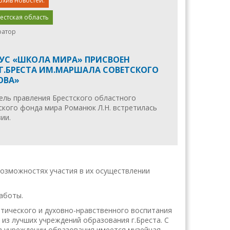
рхив новостей.
естская область
ратор
ТУС «ШКОЛА МИРА» ПРИСВОЕН
Г.БРЕСТА ИМ.МАРШАЛА СОВЕТСКОГО
ОВА»
ель правления Брестского областного
ского фонда мира Романюк Л.Н. встретилась
ии.
возможностях участия в их осуществлении
аботы.
тического и духовно-нравственного воспитания
 из лучших учреждений образования г.Бреста. С
 в учреждении образования имеется музейная