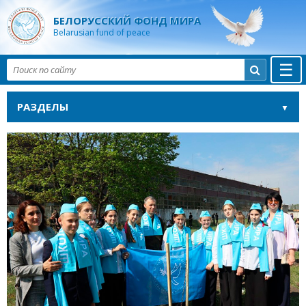
БЕЛОРУССКИЙ ФОНД МИРА
Belarusian fund of peace
☰

РАЗДЕЛЫ