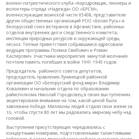
военно-патриотического клуба «Аэродромщик, пионеры и
волонтеры отряда «Надежда» ОО «БРСМ»,
военнослужащие воинской части 65408, представители
других общественных организаций РОО «Белая Русь» и
белорусский союз ветеранов в Афганистане, районных
отделов внутренних дел и следственного комитета,
инспекции природных ресурсов и окружающей среды,
лесхоз. Теплые приветствия собравшимся адресовали
ведущие программы Полина Свибович и Роман
Касперович. Участники мероприятия минутой молчания
почтили память погибших в войне 1941-1945 годов.
Председатель районного совета депутатов,
председатель правления Лунинецкой районной
организации ОО «Белорусский фонд мира» Владимир
Ковалевич и начальник отдела по образованию
райисполкома Николай Городковец в своих выступлениях
акцентировали внимание на том, какой ценой была
завоевана победа. Миллионы людей отдали свои жизни за
то, чтобы спустя 80 лет мы радовались мирному небу над
головой.
Выступления присутствующих чередовались с
концертными номерами, подготовленными талантливыми
ребятами. А затем дружной командой все участники акции