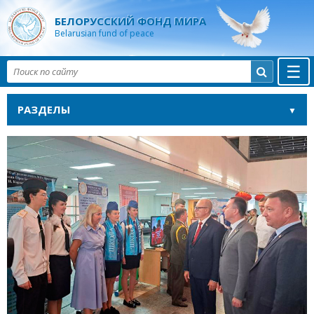
БЕЛОРУССКИЙ ФОНД МИРА
Belarusian fund of peace
☰

РАЗДЕЛЫ